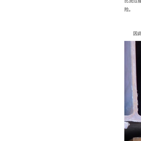
比流过
险。
因此，