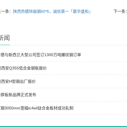
上一条：
陕西热镀锌扁钢60*6，诚信第一「嘉华盛和」
下一条
新闻
德与新西兰大型公司签订1300万吨螺纹钢订单
日西安Q355低合金钢板报价
日西安H型钢出厂报价
中厚板新品牌正式发布
钢3050mm宽幅tc4eli钛合金板材成功轧制