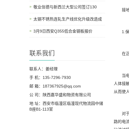
敬业信德与新西兰大型公司签订130
接地的
太钢不锈热连轧生产线优化升级改造成
3月9日西安Q355低合金钢板报价
1.保
联系我们
在正常
联系人：姜经理
当电气
手 机：135-7296-7930
人体接
邮 箱：187367925@qq.com
从而使
公 司：陕西嘉华盛和物资有限公司
地 址：西安市临潼区临潼现代物流园中储
B座B1-113室
对于有
路的电