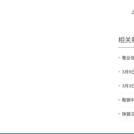
相关
敬业信
3月9
3月3
鞍钢
陕钢汉