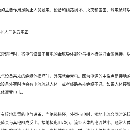
主要作用是防止人员触电、设备和线路损坏、火灾和雷击、静电破坏以
护人们免受电击
运行时，将电气设备不带电的金属导体部分与接地极做好金属连接，以
设备某处的绝缘体损坏时，外壳就会带电。因为电源的中性点是接地的
触设备外壳时也会有电流流过人体。或者线路某处绝缘不好。如果人体接
人体遭受电击。
接地装置的电气设备，当绝缘损坏，外壳带电时，接地电流会同时沿接
流值会与其电阻成反比。接地极电阻越小，流经人体的电流越小。通常人